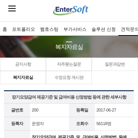
홈
포트폴리오
웹호스팅
부가서비스
솔루션 신청
견적문
복지자료실
공지사항
자주묻는질문
질문과답변
복지자료실
수정요청 게시판
장기요양급여 제공기준 및 급여비용 산정방법 등에 관한 세부사항
글번호
200
등록일
2017-06-27
등록자
운영자
조회수
56118명
장기요양급여_제공기준_및_급여비용_산정방법_등에_